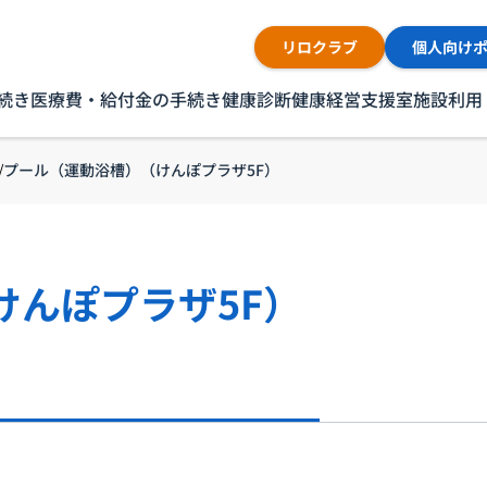
リロクラブ
個人向け
続き
医療費・給付金の手続き
健康診断
健康経営支援室
施設利用
プール（運動浴槽）（けんぽプラザ5F）
けんぽプラザ5F）