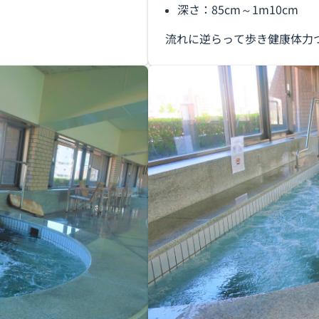
深さ：85cm～1m10cm
流れに逆らって歩き健康体力