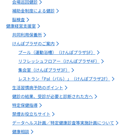
会場巡回健診
補助金制度による健診
脳検査
健康経営支援室
共同利用保養所
けんぽプラザのご案内
プール（運動浴槽）（けんぽプラザ5F）
リフレッシュフロアー（けんぽプラザ4F）
集会室（けんぽプラザ3F）
レストラン「Pal（パル）」（けんぽプラザ2F）
生活習慣病予防のポイント
健診の結果、受診が必要と診断された方へ
特定保健指導
禁煙お役立ちサイト
データヘルス計画／特定健康診査等実施計画について
健康相談