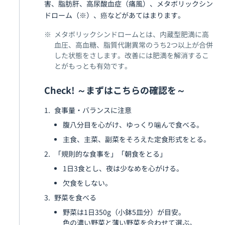
害、脂肪肝、高尿酸血症（痛風）、メタボリックシン
ドローム（※）、癌などがあてはまります。
メタボリックシンドロームとは、内蔵型肥満に高
血圧、高血糖、脂質代謝異常のうち2つ以上が合併
した状態をさします。改善には肥満を解消するこ
とがもっとも有効です。
Check! ～まずはこちらの確認を～
食事量・バランスに注意
腹八分目を心がけ、ゆっくり噛んで食べる。
主食、主菜、副菜をそろえた定食形式をとる。
「規則的な食事を」「朝食をとる」
1日3食とし、夜は少なめを心がける。
欠食をしない。
野菜を食べる
野菜は1日350g（小鉢5皿分）が目安。
色の濃い野菜と薄い野菜を合わせて選ぶ。