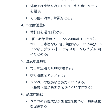
外食では小鉢を追加したり、彩り良いメニュー
を選ぶ。
その他に海藻、茸類をとる。
お酒は適量に
休肝日を週2日設ける。
1回の飲酒量はビールなら500ml（ロング缶1
本）、日本酒なら1合、焼酎ならコップ半分、ワ
インならグラス2杯、ウィスキーならダブル1杯
にとどめる。
適度な運動を
毎日の生活で1000歩増やす。
歩く速度をアップする。
ダンベルや腹筋など筋力アップする。
（基礎代謝が高まり太りにくい体になる）
禁煙に挑戦
タバコの有害成分が血管壁を傷つけ、動脈硬化
を促進する。