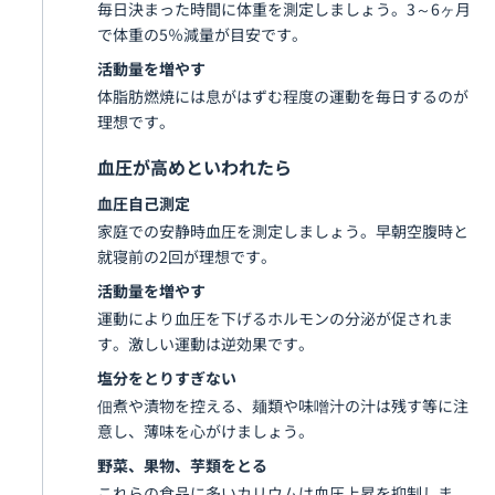
毎日決まった時間に体重を測定しましょう。3～6ヶ月
で体重の5％減量が目安です。
活動量を増やす
体脂肪燃焼には息がはずむ程度の運動を毎日するのが
理想です。
血圧が高めといわれたら
血圧自己測定
家庭での安静時血圧を測定しましょう。早朝空腹時と
就寝前の2回が理想です。
活動量を増やす
運動により血圧を下げるホルモンの分泌が促されま
す。激しい運動は逆効果です。
塩分をとりすぎない
佃煮や漬物を控える、麺類や味噌汁の汁は残す等に注
意し、薄味を心がけましょう。
野菜、果物、芋類をとる
これらの食品に多いカリウムは血圧上昇を抑制しま